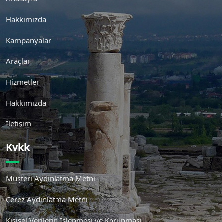
Hakkımızda
Kampanyalar
Araçlar
Hizmetler
Hakkımızda
İletişim
Kvkk
Müşteri Aydınlatma Metni
Çerez Aydınlatma Metni
Kişisel Verilerin İşlenmesi ve Korunması