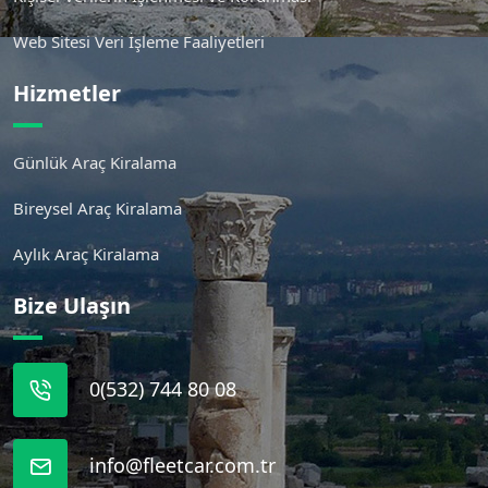
Web Sitesi Veri İşleme Faaliyetleri
Hizmetler
Günlük Araç Kiralama
Bireysel Araç Kiralama
Aylık Araç Kiralama
Bize Ulaşın
0(532) 744 80 08
info@fleetcar.com.tr